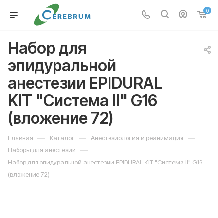
0
Набор для
эпидуральной
анестезии EPIDURAL
KIT "Система II" G16
(вложение 72)
—
—
—
Главная
Каталог
Анестезиология и реанимация
—
Наборы для анестезии
Набор для эпидуральной анестезии EPIDURAL KIT "Система II" G16
(вложение 72)