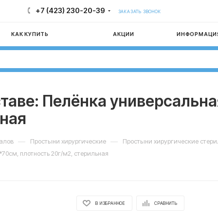
+7 (423) 230-20-39
ЗАКАЗАТЬ ЗВОНОК
КАК КУПИТЬ
АКЦИИ
ИНФОРМАЦИ
таве: Пелёнка универсальна
ьная
—
—
иалов
Простыни хирургические
Простыни хирургические стер
70см, плотность 20г/м2, стерильная
В ИЗБРАННОЕ
СРАВНИТЬ