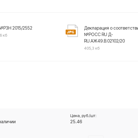
№РЗН 2015/2552
Декларация о соответств
№РОСС RU Д-
,6 кб
RU.АЖ49.В.02102/20
405,3 кб
наличии
25.46