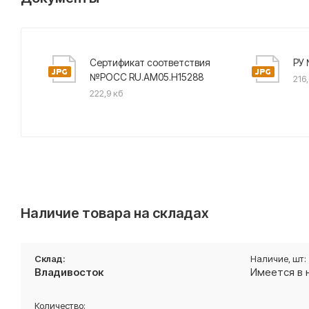
Сертификат соответствия
РУ 
№РОСС RU.АМ05.Н15288
216
222,9 кб
Наличие товара на складах
Владивосток
Имеется в 