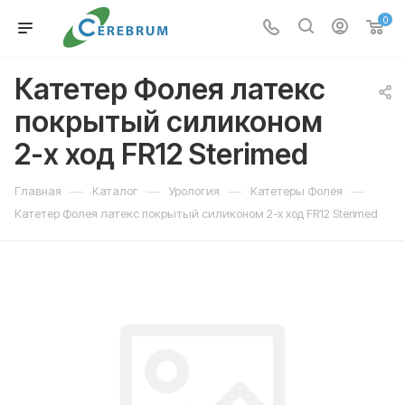
0
Катетер Фолея латекс
покрытый силиконом
2-х ход FR12 Sterimed
—
—
—
—
Главная
Каталог
Урология
Катетеры Фолея
Катетер Фолея латекс покрытый силиконом 2-х ход FR12 Sterimed