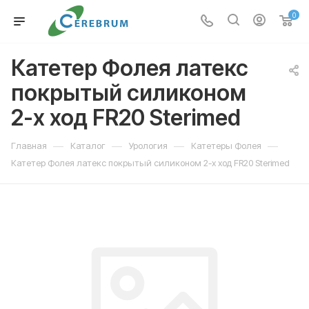
0
Катетер Фолея латекс
покрытый силиконом
2-х ход FR20 Sterimed
—
—
—
—
Главная
Каталог
Урология
Катетеры Фолея
Катетер Фолея латекс покрытый силиконом 2-х ход FR20 Sterimed