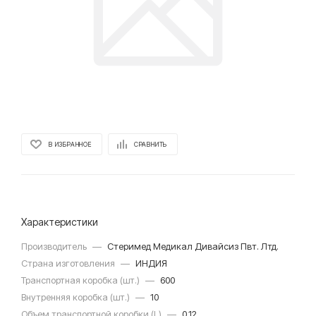
В ИЗБРАННОЕ
СРАВНИТЬ
Характеристики
Производитель
—
Стеримед Медикал Дивайсиз Пвт. Лтд.
Страна изготовления
—
ИНДИЯ
Транспортная коробка (шт.)
—
600
Внутренняя коробка (шт.)
—
10
Объем транспортной коробки (L)
—
0.12