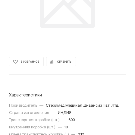
В ИЗБРАННОЕ
СРАВНИТЬ
Характеристики
Производитель
—
Стеримед Медикал Дивайсиз Пвт. Лтд.
Страна изготовления
—
ИНДИЯ
Транспортная коробка (шт.)
—
600
Внутренняя коробка (шт.)
—
10
Объем транспортной коробки (L)
—
0.12