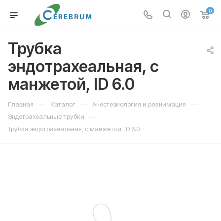
0
Трубка
эндотрахеальная, с
манжетой, ID 6.0
—
—
—
Главная
Каталог
Анестезиология и реанимация
—
Эндотрахеальные трубки
Трубка эндотрахеальная, с манжетой, ID 6.0