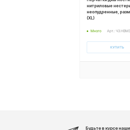
нитриловые нестер
неопудренные, разме
(XL)
Арт.: ЧЗ.HBM
Много
КУПИТЬ
Будьте в курсе наши