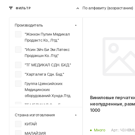
По алфавиту (возрастание)
ФИЛЬТР
Производитель
"Жонхон Пулин Медикал
Продактс Ко., Лтд."
"Исин Эйч Би Эм Латекс
Продакшн Ко. Лтд"
"ТГ МЕДИКАЛ СДН. БХД."
"Харталега Сдн. Бхд."
Группа Цзянсийских
Медицинских
оборудований Хунда Лтд.
Виниловые перчатки
неопудренные, размер L /
ТГ МЕДИКАЛ Снд. Бхд.
1000
ТЕРАНГ НУСА СДН. БХД.
Страна изготовления
Топ Глав Сдн Бхд
КИТАЙ
Арт.: ЧЗ.HBM
Много
Топ Глоув Сдн. Бхд.
МАЛАЙЗИЯ