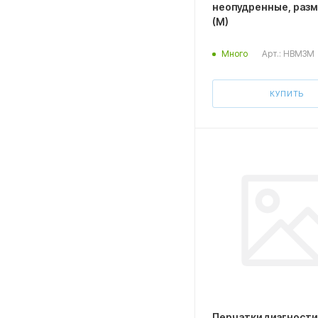
неопудренные, разме
(M)
Арт.: HBM3M
Много
КУПИТЬ
Перчатки диагност