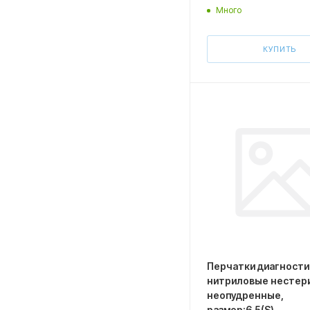
Много
КУПИТЬ
Перчатки диагност
нитриловые нестер
неопудренные,
размер:6.5(S)