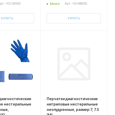
рт.: ЧЗ.CW050
Арт.: ЧЗ.HBM3S
Много
КУПИТЬ
КУПИТЬ
диагностические
Перчатки диагностические
ые нестерильные
нитриловые нестерильные
ные,
неопудренные, размер:7, 7.5
(S)
(M)