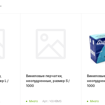
,
Виниловые перчатки,
Виниловые
неопудренные, размер S /
неопудренные, ра
1000
1000
L
Арт.: ЧЗ.HBMS
Много
Много