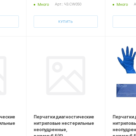
Арт.: ЧЗ.CW050
А
Много
Много
КУПИТЬ
ические
Перчатки диагностические
Перчатки 
ильные
нитриловые нестерильные
нитрилов
неопудренные,
неопудрен
размер:6.5(S)
размер:6.5