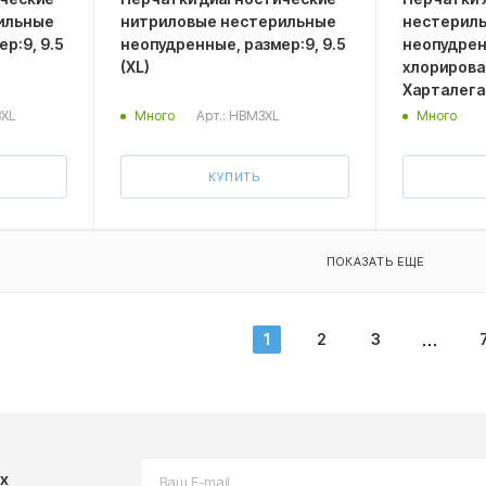
ильные
нитриловые нестерильные
нестериль
р:9, 9.5
неопудренные, размер:9, 9.5
неопудрен
(XL)
хлорирован
Харталега
3XL
Арт.: HBM3XL
Много
Много
КУПИТЬ
ПОКАЗАТЬ ЕЩЕ
1
2
3
х