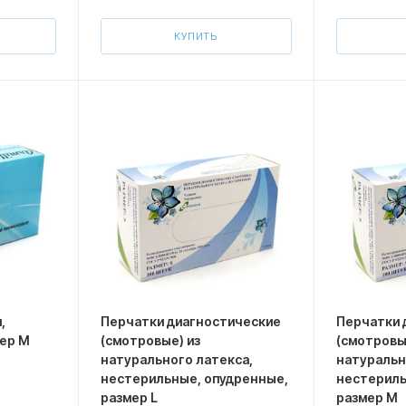
КУПИТЬ
,
Перчатки диагностические
Перчатки 
е, размер М
(смотровые) из
(смотровы
натурального латекса,
натуральн
нестерильные, опудренные,
нестериль
размер L
размер M