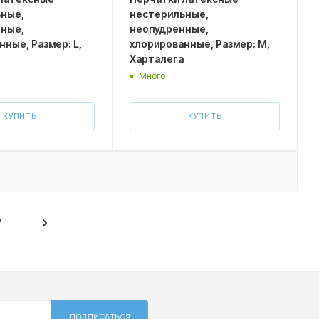
ные,
нестерильные,
ные,
неопудренные,
ные, Размер: L,
хлорированные, Размер: M,
Харталега
Много
КУПИТЬ
КУПИТЬ
7
ПОДПИСАТЬСЯ