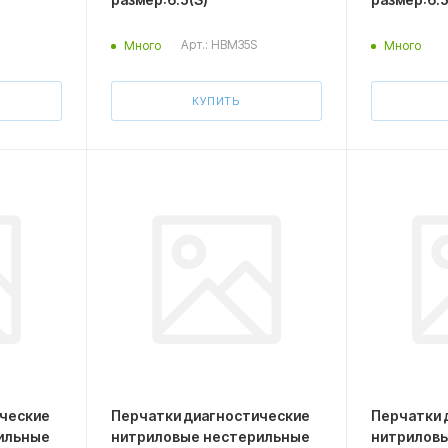
Арт.: HBM35S
Много
Много
КУПИТЬ
ические
Перчатки диагностические
Перчатки 
ильные
нитриловые нестерильные
нитрилов