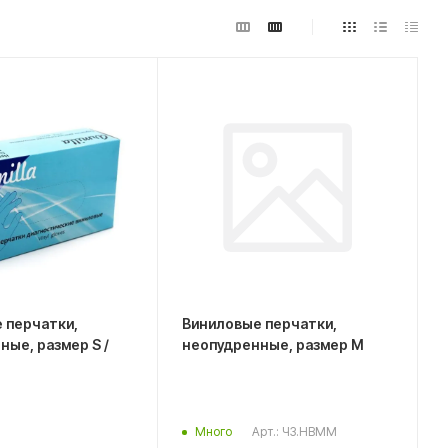
 перчатки,
Виниловые перчатки,
змер S /
неопудренные, размер М
Арт.: ЧЗ.HBMM
Много