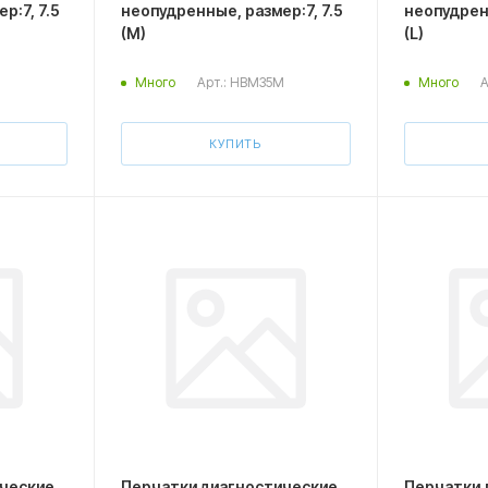
р:7, 7.5
неопудренные, размер:7, 7.5
неопудренн
(M)
(L)
Арт.: HBM35M
А
Много
Много
КУПИТЬ
ические
Перчатки диагностические
Перчатки 