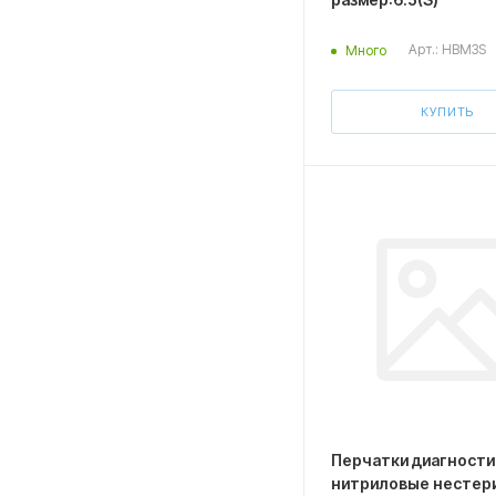
Арт.: HBM3S
Много
КУПИТЬ
Перчатки диагност
нитриловые нестер