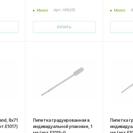
Арт.: HP2015
А
Много
Много
КУПИТЬ
and, 8х71
Пипетка градуированная в
Пипетка г
рт.E1017)
индивидуальной упаковке, 1
индивидуа
мл (арт.F1015-I)
мл (арт.F10