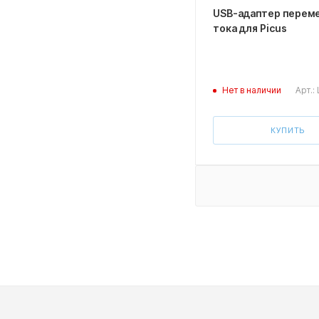
USB-адаптер перем
тока для Picus
Арт.:
Нет в наличии
КУПИТЬ