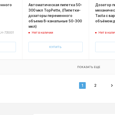
енного
Автоматическая пипетка 50-
Дозатор п
300 мкл TopPette, (Пипетки-
механичес
дозаторы переменного
Tacta с в
объема 8-канальные 50-300
объёмом до
мкл)
 LH-735001
Нет в наличии
Нет в нали
КУПИТЬ
ПОКАЗАТЬ ЕЩЕ
1
2