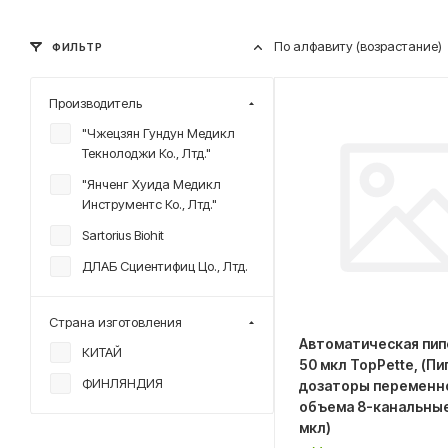
По алфавиту (возрастание)
ФИЛЬТР
Производитель
"Чжецзян Гундун Медикл
Текнолоджи Ко., Лтд."
"Янченг Хуида Медикл
Инструментс Ко., Лтд."
Sartorius Biohit
ДЛАБ Сциентифиц Цо., Лтд.
Страна изготовления
Автоматическая пип
КИТАЙ
50 мкл TopPette, (П
ФИНЛЯНДИЯ
дозаторы переменн
объема 8-канальные
мкл)