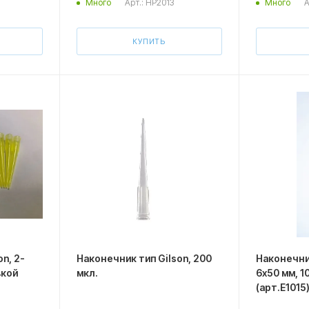
Арт.: HP2013
А
Много
Много
КУПИТЬ
n, 2-
Наконечник тип Gilson, 200
Наконечник
вкой
мкл.
6х50 мм, 1
(арт.E1015