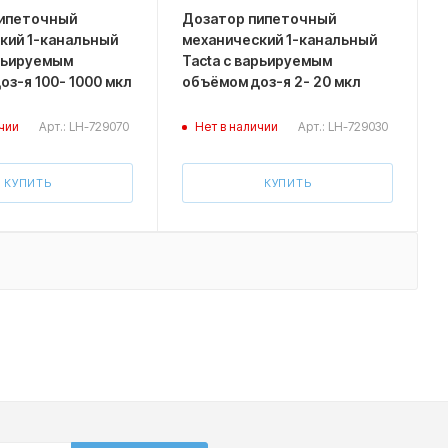
ипеточный
Дозатор пипеточный
кий 1-канальный
механический 1-канальный
арьируемым
Tacta с варьируемым
з-я 100- 1000 мкл
объёмом доз-я 2- 20 мкл
Арт.: LH-729070
Арт.: LH-729030
чии
Нет в наличии
КУПИТЬ
КУПИТЬ