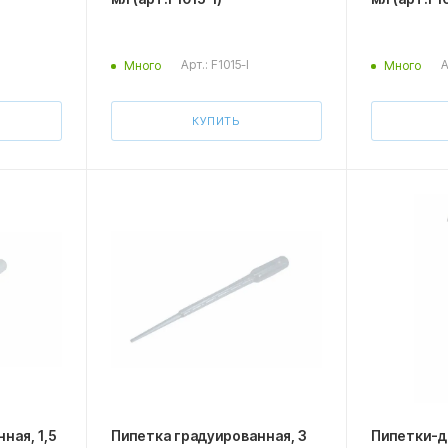
Арт.: F1015-I
А
Много
Много
КУПИТЬ
ная, 1,5
Пипетка градуированная, 3
Пипетки-д