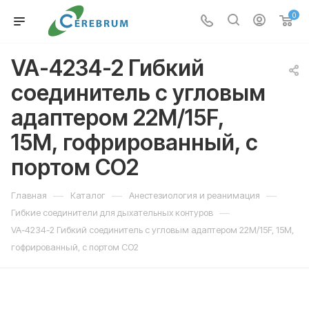
0
VA-4234-2 Гибкий
соединитель с угловым
адаптером 22M/15F,
15M, гофрированный, с
портом СО2
—
—
—
Главная
Каталог
Анестезиология и реанимация
—
Гибкие соединители для дыхательных контуров
VA-4234-2 Гибкий соединитель с угловым адаптером 22M/15F, 15M,
гофрированный, с портом СО2