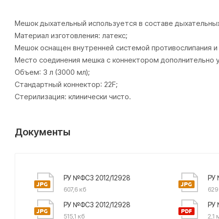
Мешок дыхательный используется в составе дыхательных 
Материал изготовления: латекс;
Мешок оснащен внутренней системой противослипания и
Место соединения мешка с коннектором дополнительно 
Объем: 3 л (3000 мл);
Стандартный коннектор: 22F;
Стерилизация: клинически чисто.
Документы
РУ №ФСЗ 2012/12928
РУ 
607,6 кб
629
РУ №ФСЗ 2012/12928
РУ 
515,1 кб
2,1 