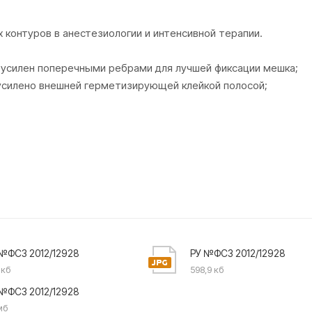
контуров в анестезиологии и интенсивной терапии.
 усилен поперечными ребрами для лучшей фиксации мешка;
усилено внешней герметизирующей клейкой полосой;
№ФСЗ 2012/12928
РУ №ФСЗ 2012/12928
 кб
598,9 кб
№ФСЗ 2012/12928
мб