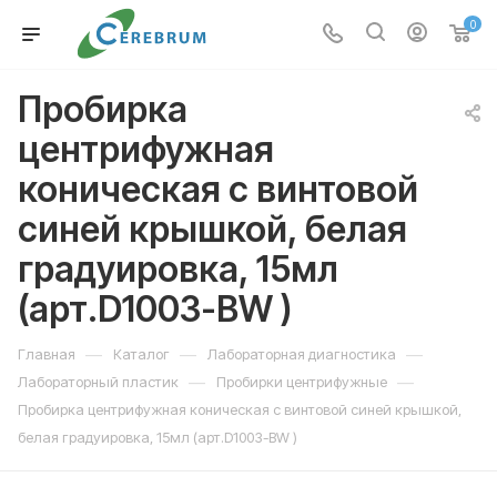
0
Пробирка
центрифужная
коническая с винтовой
синей крышкой, белая
градуировка, 15мл
(арт.D1003-BW )
—
—
—
Главная
Каталог
Лабораторная диагностика
—
—
Лабораторный пластик
Пробирки центрифужные
Пробирка центрифужная коническая с винтовой синей крышкой,
белая градуировка, 15мл (арт.D1003-BW )