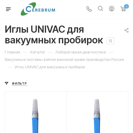
0
Иглы UNIVAC для
вакуумных пробирок
12
—
—
—
Главная
Каталог
Лабораторная диагностика
Вакуумные системы взятия венозной крови производство Россия
—
Иглы UNIVAC для вакуумных пробирок
ФИЛЬТР