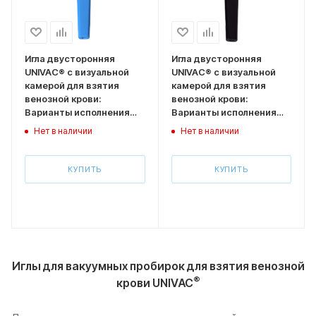
Игла двусторонняя
Игла двусторонняя
UNIVAC® с визуальной
UNIVAC® с визуальной
камерой для взятия
камерой для взятия
венозной крови:
венозной крови:
Варианты исполнения
Варианты исполнения
Размер 0,6*25 мм
Размер 0,7*25 мм
Нет в наличии
Нет в наличии
(типоразмер 23G, синий
(типоразмер 22G,
колпачок) -100 шт
черный колпачок) 100 шт
КУПИТЬ
КУПИТЬ
Иглы для вакуумных пробирок для взятия венозной
®
крови UNIVАС