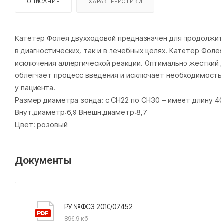
ОПИСАНИЕ
ХАРАКТЕРИСТИКИ
Катетер Фолея двухходовой предназначен для продолжите
в диагностических, так и в лечебных целях. Катетер Фол
исключения аллергической реакции. Оптимально жесткий 
облегчает процесс введения и исключает необходимост
у пациента.
Размер диаметра зонда: с СН22 по СН30 – имеет длину 4
Внут.диаметр:6,9 Внешн.диаметр:8,7
Цвет: розовый
Документы
РУ №ФСЗ 2010/07452
896,9 кб